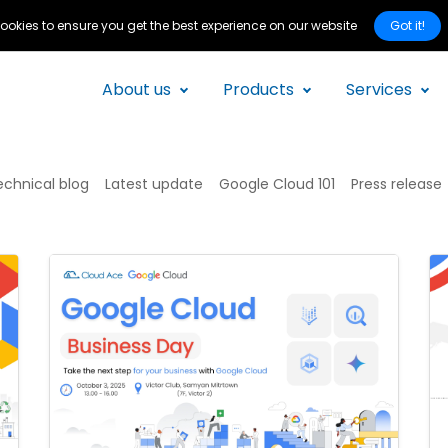
Got it!
ookies to ensure you get the best experience on our website
About us
Products
Services
echnical blog
Latest update
Google Cloud 101
Press release