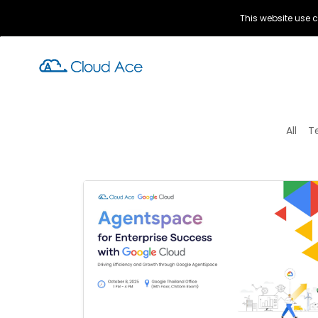
This website use c
All
T