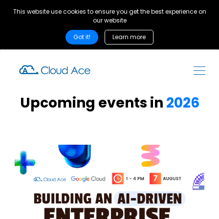
This website use cookies to ensure you get the best experience on
our website
Got it!
Learn more
Upcoming events in
2026