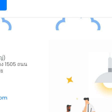
ญ่)
ห้อง 1505 ถนน
ตย
com